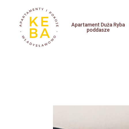
Skip
to
main
Apartament Duża Ryba
poddasze
content