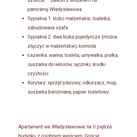
sztućce — balkon z widokiem na
panoramę Władysławowa
Sypialnia 1: łóżko małżeńskie, toaletka,
zabudowana szafa
Sypialnia 2: dwa łóżka pojedyncze (można
złączyć w małżeńskie), komoda
Łazienka: wanna, toaleta, umywalka, pralka,
suszarka do włosów, ręczniki, środki
czystości
Korytarz: sprzęt plażowy, odkurzacz, mop,
suszarka bieliźniana, papier toaletowy
Apartament we Władysławowie na II piętrze
budynku z osobnym wejściem. Goście